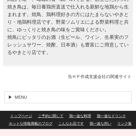
焼き鳥は、毎日養鶏所直送で仕入れる新鮮な地鶏から生
まれます。焼鳥、鶏料理好きの方にはたまらないやきと
り・地鶏料理店です。野菜ソムリエによる野菜料理と共
に、ゆっくりと焼き鳥の味をご賞味ください。
焼鳥にピッタリのお酒（生ビール、ワイン、生果実のフ
レッシュサワー、焼酎、日本酒）も豊富にご用意してい
るやきとり店です。
当ＨＰ作成支援会社の関連サイト
MENU
トップページ
ご予約に関して
鶏一途な料理
鶏一途なドリンク
ホットな情報満載のブログ
こんなお店です
鶏一途な想い
リンク集