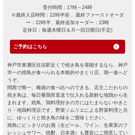
受付時間：17時～24時
※最終入店時間：22時半前 、最終ファーストオーダ
ー：22時半、最終追加オーダー：23時
定休日：毎週木曜日＆月一回日曜日(不定)
ご予約はこちら
神戸市東灘区住吉駅近くで焼き鳥を堪能するなら、神戸
市一の焼鳥が食べられる本格的やきとり店、鶏一途へど
うぞ。
関西で唯一、雌雄の食べ比べのできる、店主こだわりの
焼き鳥は、毎日養鶏所直送で仕入れる新鮮な地鶏から生
まれます。焼鳥、鶏料理好きの方にはたまらないやきと
り・地鶏料理店です。野菜ソムリエによる野菜料理と共
に、ゆっくりと焼き鳥の味をご賞味ください。
焼鳥にピッタリのお酒（生ビール、ワイン、生果実のフ
レッシュサワー、焼酎、日本酒）も豊富にご用意してい