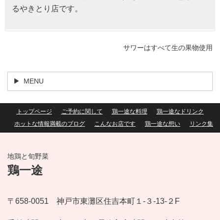
るやきとり店です。
サワーはすべて生の果物使用
MENU
トップページ
ご予約に関して
鶏一途な料理
鶏一途なドリンク
ホットな情報満載のブログ
こんなお店です
鶏一途な想い
リンク集
地鶏と旬野菜
鶏一途
〒658-0051 神戸市東灘区住吉本町１-３-13-２F