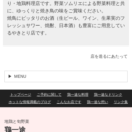
り・地鶏料理店です。野菜ソムリエによる野菜料理と共
に、ゆっくりと焼き鳥の味をご賞味ください。
焼鳥にピッタリのお酒（生ビール、ワイン、生果実のフ
レッシュサワー、焼酎、日本酒）も豊富にご用意してい
るやきとり店です。
店を造るにあたって
MENU
トップページ
ご予約に関して
鶏一途な料理
鶏一途なドリンク
ホットな情報満載のブログ
こんなお店です
鶏一途な想い
リンク集
地鶏と旬野菜
鶏一途