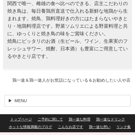
関西で唯一、雌雄の食べ比べのできる、店主こだわりの
焼き鳥は、毎日養鶏所直送で仕入れる新鮮な地鶏から生
まれます。焼鳥、鶏料理好きの方にはたまらないやきと
り・地鶏料理店です。野菜ソムリエによる野菜料理と共
に、ゆっくりと焼き鳥の味をご賞味ください。
焼鳥にピッタリのお酒（生ビール、ワイン、生果実のフ
レッシュサワー、焼酎、日本酒）も豊富にご用意してい
るやきとり店です。
鶏一途＆鶏一途人がお世話になっている＆お勧めしたい人や店
MENU
トップページ
ご予約に関して
鶏一途な料理
鶏一途なドリンク
ホットな情報満載のブログ
こんなお店です
鶏一途な想い
リンク集