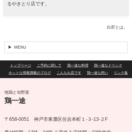
るやきとり店です。
白肝とは。
MENU
トップページ
ご予約に関して
鶏一途な料理
鶏一途なドリンク
ホットな情報満載のブログ
こんなお店です
鶏一途な想い
リンク集
地鶏と旬野菜
鶏一途
〒658-0051 神戸市東灘区住吉本町１-３-13-２F