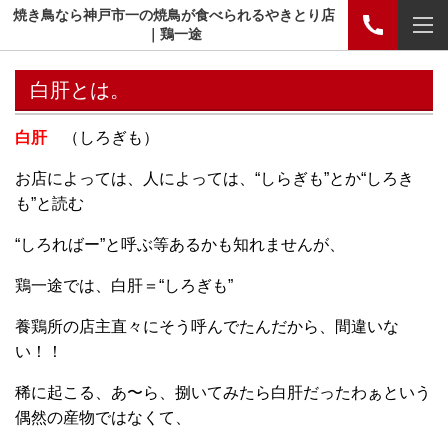
焼き鳥なら神戸市一の焼鳥が食べられるやきとり店
｜鶏一途
白肝とは。
白肝
（しろぎも）
お店によっては、人によっては、“しらぎも”とか“しろき
も”と読む
“しろればー”と呼ぶ等あるかも知れませんが、
鶏一途では、白肝＝“しろぎも”
養鶏所の店主直々にそう呼んでたんだから、間違いな
い！！
稀に起こる、あ〜ら、捌いてみたら白肝だったわぁという
偶然の産物ではなくて、