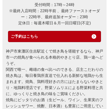
受付時間：17時～24時
※最終入店時間：22時半前 、最終ファーストオーダ
ー：22時半、最終追加オーダー：23時
定休日：毎週木曜日＆月一回日曜日(不定)
ご予約はこちら
神戸市東灘区住吉駅近くで焼き鳥を堪能するなら、神戸
市一の焼鳥が食べられる本格的やきとり店、鶏一途へど
うぞ。
関西で唯一、雌雄の食べ比べのできる、店主こだわりの
焼き鳥は、毎日養鶏所直送で仕入れる新鮮な地鶏から生
まれます。焼鳥、鶏料理好きの方にはたまらないやきと
り・地鶏料理店です。野菜ソムリエによる野菜料理と共
に、ゆっくりと焼き鳥の味をご賞味ください。
焼鳥にピッタリのお酒（生ビール、ワイン、生果実のフ
レッシュサワー、焼酎、日本酒）も豊富にご用意してい